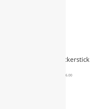
Related products
Filterpatrone
Zuckerstick
Ango, De‘
4g
Longhi
CHF
16.00
CHF
9.95