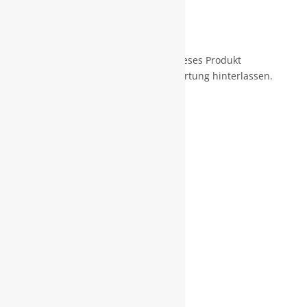
Bewertungen
Nur angemeldete Kunden, die dieses Produkt
gekauft haben, dürfen eine Bewertung hinterlassen.
Die Showrösterei AG
Langenthalstrasse 21
CH-4912 Aarwangen
info@showroesterei.ch
Telefon: 062 922 00 88