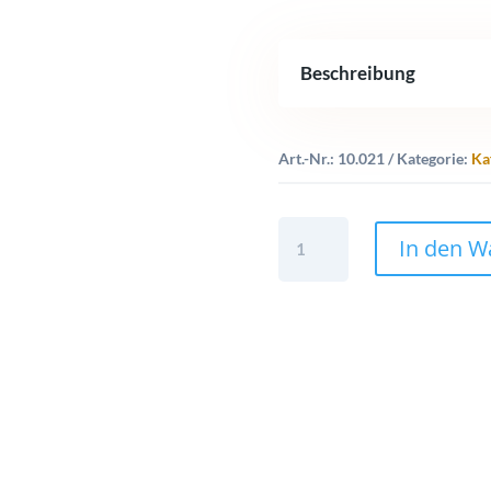
Beschreibung
Art.-Nr.:
10.021
Kategorie:
Ka
"Mayan
In den W
Kaffee"
500g
Bohnen
quantity