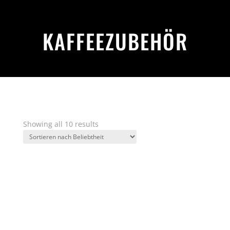
KAFFEEZUBEHÖR
Sorted
Showing all 10 results
by
popularity