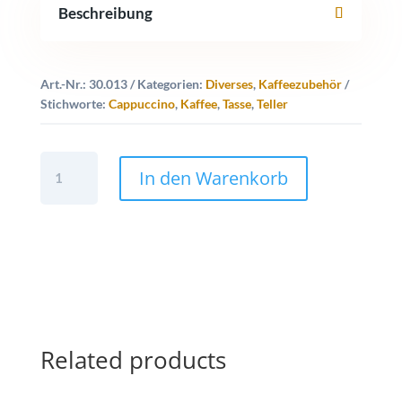
Beschreibung
Art.-Nr.:
30.013
Kategorien:
Diverses
,
Kaffeezubehör
Stichworte:
Cappuccino
,
Kaffee
,
Tasse
,
Teller
Cappuccinotasse
In den Warenkorb
mit
Teller
quantity
Related products