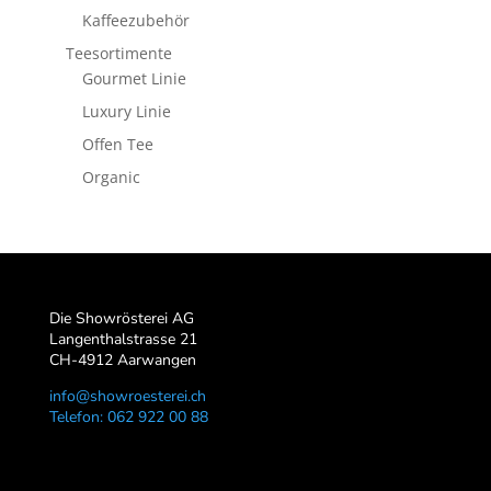
Kaffeezubehör
Teesortimente
Gourmet Linie
Luxury Linie
Offen Tee
Organic
Die Showrösterei AG
Langenthalstrasse 21
CH-4912 Aarwangen
info@showroesterei.ch
Telefon: 062 922 00 88