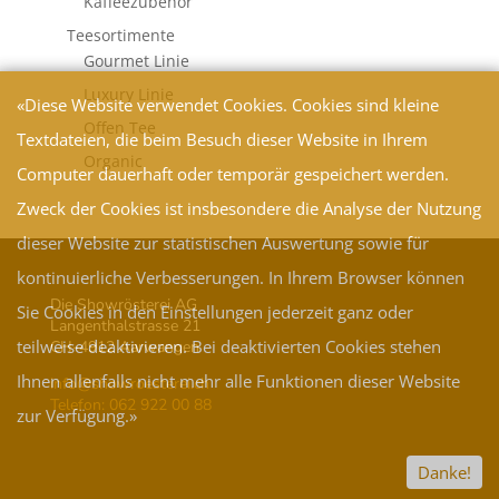
Kaffeezubehör
Teesortimente
Gourmet Linie
Luxury Linie
«Diese Website verwendet Cookies. Cookies sind kleine
Offen Tee
Textdateien, die beim Besuch dieser Website in Ihrem
Organic
Computer dauerhaft oder temporär gespeichert werden.
Zweck der Cookies ist insbesondere die Analyse der Nutzung
dieser Website zur statistischen Auswertung sowie für
kontinuierliche Verbesserungen. In Ihrem Browser können
Die Showrösterei AG
Sie Cookies in den Einstellungen jederzeit ganz oder
Langenthalstrasse 21
teilweise deaktivieren. Bei deaktivierten Cookies stehen
CH-4912 Aarwangen
Ihnen allenfalls nicht mehr alle Funktionen dieser Website
info@showroesterei.ch
Telefon: 062 922 00 88
zur Verfügung.»
Danke!