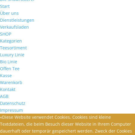
Start
Über uns
Dienstleistungen
Verkaufsladen
SHOP
Kategorien
Teesortiment
Luxury Linie
Bio Linie
Offen Tee
Kasse
Warenkorb
Kontakt
AGB
Datenschutz
Impressum
«Diese Website verwendet Cookies. Cookies sind kleine
Textdateien, die beim Besuch dieser Website in Ihrem Computer
dauerhaft oder temporär gespeichert werden. Zweck der Cookies