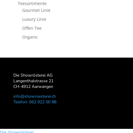
Teesortimente
Gourmet Linie
Luxury Linie
Offen Tee
Organic
Die Showrösterei AG
Langenthalstrasse 21
CH-4912 Aarwangen
info@showroesterei.ch
Telefon: 062 922 00 88
Die Showrösterei