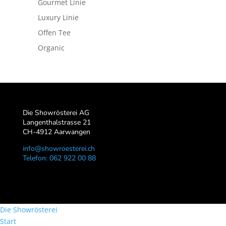
Gourmet Linie
Luxury Linie
Offen Tee
Organic
Die Showrösterei AG
Langenthalstrasse 21
CH-4912 Aarwangen
info@showroesterei.ch
Telefon: 062 922 00 88
Die Showrösterei
Start