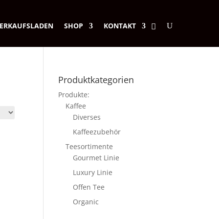
ERKAUFSLADEN
SHOP
KONTAKT
Produktkategorien
Produkte:
Kaffee
Diverses
Kaffeezubehör
Teesortimente
Gourmet Linie
Luxury Linie
Offen Tee
Organic