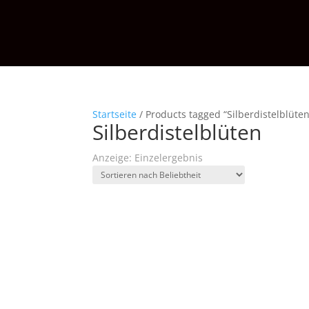
Startseite
/ Products tagged “Silberdistelblüten
Silberdistelblüten
Anzeige: Einzelergebnis