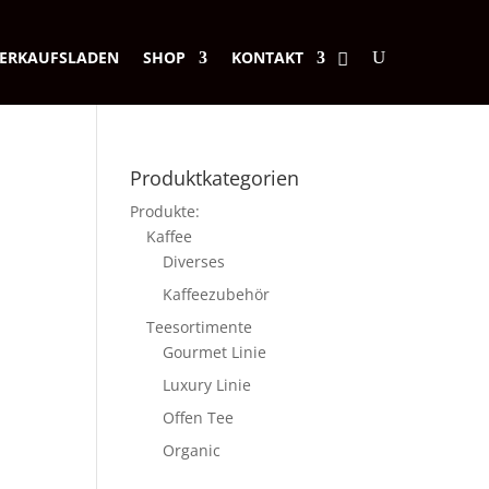
ERKAUFSLADEN
SHOP
KONTAKT
Produktkategorien
Produkte:
Kaffee
Diverses
Kaffeezubehör
Teesortimente
Gourmet Linie
Luxury Linie
Offen Tee
Organic