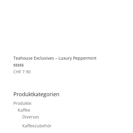
Teahouse Exclusives – Luxury Peppermint
Bewertung
CHF
7.90
5.00
von 1 bis 5
Produktkategorien
Produkte:
Kaffee
Diverses
Kaffeezubehör