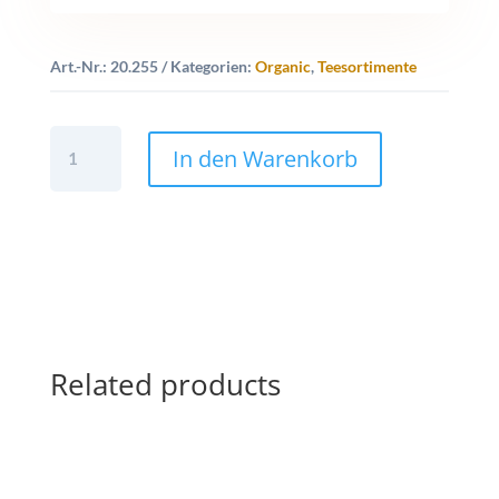
Art.-Nr.:
20.255
Kategorien:
Organic
,
Teesortimente
20.255
In den Warenkorb
Organic
Green
Passion
/
neu
quantity
Related products