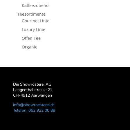
Kaffeezubehör
Teesortimente
Gourmet Linie
Luxury Linie
Offen Tee
Organic
Die Showrösterei AG
Langenthalstrasse 21
CH-4912 Aarwangen
info@showroesterei.ch
Telefon: 062 922 00 88